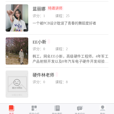
DA无忧学院金牌讲师，精通Cadence、Mentor、P
ADS、Altium Designer、SI9000、HyperLynx等多
特邀讲师
蓝丽娜
种EDA设计与仿真工具。为各大高校、电子科技
企业进行高速PCB实战设计培训，推动高速高密
评分：1
课程：25
度EDA设计行业技术发展。广东省CAD图形设计
一个被PCB设计耽误了青春的舞蹈爱好者
职业技能大赛（电子类）裁判；深圳信息职业技
术大学外聘教师；珠海技师学院、广东新安学院
等电子相关专业实训客座讲师；长期带领团队奋
战攻坚包括：航天军工、安防数码、通信设备、
EE小新
工控能源、汽车电子、医疗仪器、芯片等领域的
评分：0
课程：2
高难度设计与仿真项目。
韩工，网名EE小新，高级硬件工程师，4年军工
产品射频开发以及8年汽车电子硬件开发经验，
拥有多款百万级汽车量产产品开发经验，擅长硬
件电路设计、复杂故障定位、SIPI仿真、EMC设
硬件林老师
计等，专注于技术交流与经验分享。代表课程：
射频入门实战、27种常见元器件数据手册、电源
评分：0
课程：8
专题等。