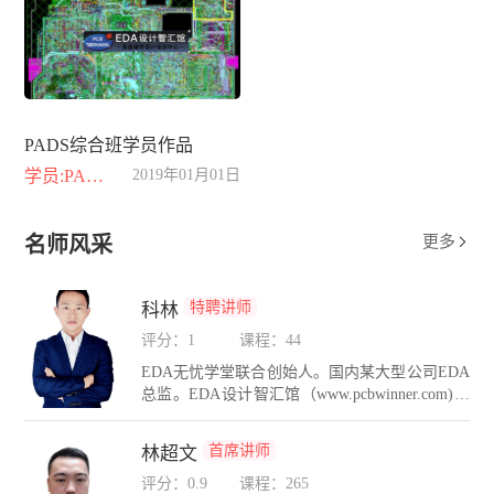
PADS综合班学员作品
学员:PADS综合班
2019年01月01日
名师风采
更多

特聘讲师
科林
评分：1
课程：44
EDA无忧学堂联合创始人。国内某大型公司EDA
总监。EDA设计智汇馆（www.pcbwinner.com)金
牌讲师。在PCB设计方面有着10年的设计经验，
在硬件互连设计和PCB仿真领域有着自己独到的
首席讲师
林超文
设计方法和理念。精通Cadence，PADS，AD，H
yperlynx，Sigrity等多种PCB设计与仿真工具。长
评分：0.9
课程：265