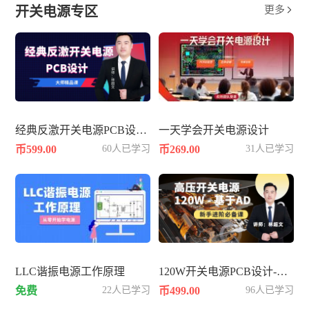
开关电源专区
更多

经典反激开关电源PCB设计-60W
一天学会开关电源设计
币599.00
60人已学习
币269.00
31人已学习
LLC谐振电源工作原理
120W开关电源PCB设计-基于AD
免费
22人已学习
币499.00
96人已学习