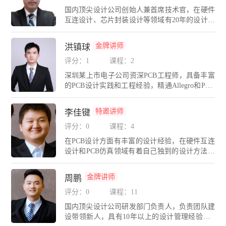
期带领团队长期奋战在PCB设计与仿真一线岗
国内顶尖设计公司创始人兼首席技术官，在硬件
位，涵盖的设计包括：计算机通信产品，多媒体
互连设计、芯片封装设计等领域有20年的设计管
产品，医疗仪器设备，交通运输设备，数码消费
理经验，精通Cadence、Mentor、PADS、AD、H
类产品等，有着丰富的设计与仿真经验。
yperLynx等多种PCB设计与仿真工具。现任多家
金牌讲师
洪镇球
上市公司/国内外大型集团合约EDA技术顾问。E
DA无忧学院首席讲师，为各大高校、电子科技
评分：1
课程：2
企业进行CAE/高速硬件设计培训。创办EDA无
深圳某上市电子公司资深PCB工程师，具备丰富
忧学院580eda.net和EDA无忧人才网580eda.com，
的PCB设计实践和工程经验，精通Allegro和PAD
为企业提供精准猎头和硬件研发人才委培服务。
S 、AD等EDA平台。多年从事车载导航、后视
深圳市高层次后备级科技人才；深圳市宝安区高
镜、车机、视频监控、网络安防、网络交换机、
层次技术人才；担任IPC中国PCB设计师理事会
特邀讲师
李佳键
家电等产品的设计工作。
会员，推动IPC互连设计技术与标准在中国的普
评分：0
课程：4
及；连续三届担任中国高科技产业化研究化智能
信息处理产业化分会理事；长期担任广东省工程
在PCB设计方面有丰富的设计经验，在硬件互连
图学学会技能鉴定专家；广东省CAD图形设计职
设计和PCB仿真领域有着自己独到的设计方法和
业技能大赛（电子类）裁判；珠海市集成电路产
理念。精通Cadence，PADS，AD，Hyperlynx，S
业培训基地指导专家；长期带领公司PCB设计团
igrity等多种PCB设计与仿真工具。带领广州分公
金牌讲师
周鹏
队攻关军工、航天、通信、工控、医疗、芯片等
司团队长期奋战在硬件设计与仿真一线岗位，涵
领域的高精尖设计与仿真项目
盖的设计包括：计算机通信产品，多媒体产品，
评分：0
课程：11
医疗仪器设备，交通运输设备，数码消费类产品
国内顶尖设计公司研发部门负责人，负责团队建
等，有着丰富的产品硬件设计与仿真经验。
设带领新人，具有10年以上的设计管理经验，E