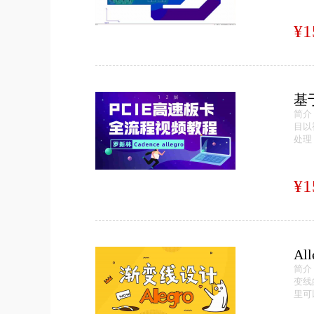
¥1
基
简介
目以
处理
¥1
Al
简介
变线的
里可