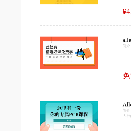
¥4
al
简介
免
Al
简介
大神