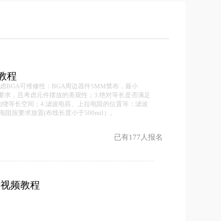
频教程
虑BGA可维修性：BGA周边器件5MM禁布，最小
距要求，且考虑元件摆放的美观性；3.绝对等长是否满足
绕等长空间；4.滤波电容、上拉电阻的位置等：滤波
按要求放置(布线长度小于500mil）。
已有177人报名
设计视频教程