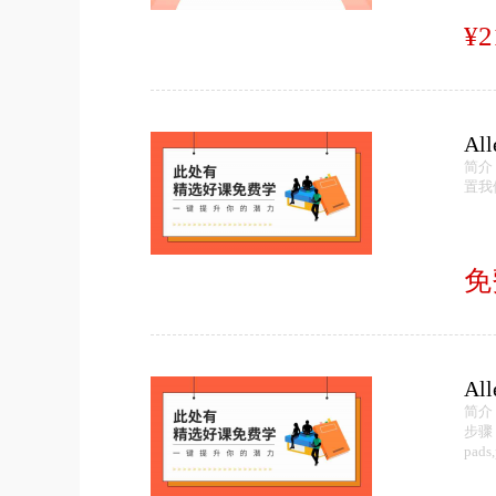
¥2
Al
简介：
置我们
免
Al
简介
步骤 
pads