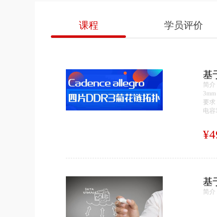
课程
学员评价
基
简介
3m
要求
电容
¥4
基于
简介：