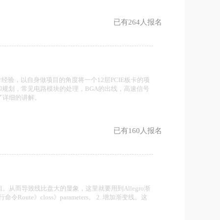
已有264人报名
设计经验，以自身做项目的角度将一个12层PCIE板卡的项
规划，常见电路模块的处理，BGA的出线，高速信号
做了详细的讲解。
已有160人报名
从而导致线比盘大的显象，这里就要用到Allegro渐
ute》closs》parameters。 2. 增加渐变线。这