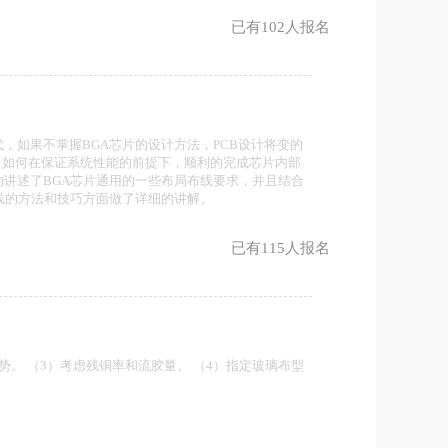
已有102人报名
，如果不掌握BGA芯片的设计方法，PCB设计将变的
内，如何在保证系统性能的前提下，顺利的完成芯片内部
讲述了BGA芯片通用的一些布局布线要求，并且结合
线的方法和技巧方面做了详细的讲解。
已有115人报名
势。 （3）考虑残铜率和流胶量。 （4）指定玻璃布型