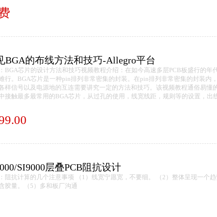
费
见BGA的布线方法和技巧-Allegro平台
：BGA芯片的设计方法和技巧视频教程介绍：在如今高速多层PCB板盛行的年代
难行。BGA芯片是一种pin排列非常密集的封装。在pin排列非常密集的封装
各样信号以及电源地的互连需要讲究一定的方法和技巧。该视频教程通俗易懂的
中接触最多最常用的BGA芯片，从过孔的使用，线宽线距，规则等的设置，出
99.00
8000/SI9000层叠PCB阻抗设计
：阻抗计算的几个注意事项 （1）线宽宁愿宽，不要细。 （2）整体呈现一个趋
含胶量。（5）多和板厂沟通