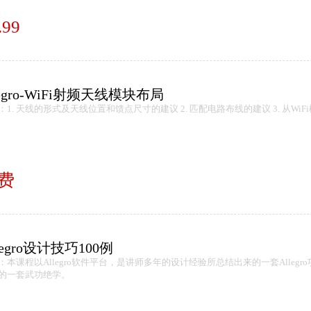
.99
legro-WiFi射频天线模块布局
：1. 天线的形式及天线位置和馈点尺寸的建议 2. 匹配电路布线的建议 3. 从Wi
费
legro设计技巧100例
：本课程以Allegro软件平台，是讲师多年的设计经验所总结出来的一套Allegr
的一套武功绝学。