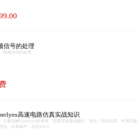
99.00
频信号的处理
：射频信号的处理
费
yperlynx高速电路仿真实战知识
：主要讲解hyperlynx的菜单、仿真实战基础操作，包括：阻抗仿真、时序
理论。众筹条件：达到100人。