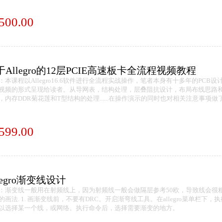
500.00
于Allegro的12层PCIE高速板卡全流程视频教程
：本课程以Allegro16.6软件进行全流程实战操作，笔者本身有十多年的PCB
视频的形式呈现给读者。从导网表，结构处理，层叠阻抗设计，布局布线思路和
，内存DDR菊花莲和T型结构的处理......在操作演示的同时也对相关注意事项
599.00
legro渐变线设计
：渐变线一般用在射频线上，因为射频线一般会做隔层参考50欧，导致线会很粗。
画法. 1. 画渐变线前，不要有DRC。开启渐弯线工具。在allegro菜单栏下，执行命令Ro
以选择某一个线，或网络。执行命令后，选择需要渐变的地方。