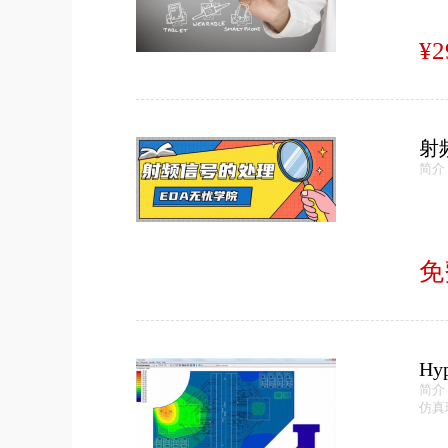
¥2
射
简介
免
H
简介
仿真