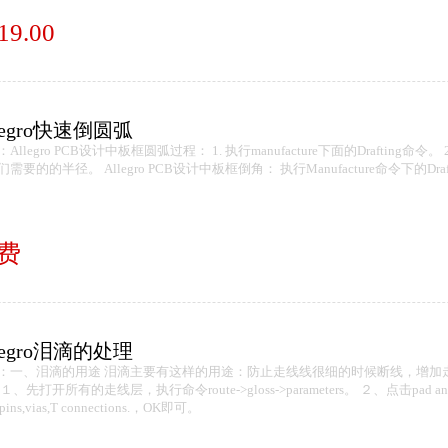
19.00
legro快速倒圆弧
Allegro PCB设计中板框圆弧过程： 1. 执行manufacture下面的Drafting命令。 
需要的的半径。 Allegro PCB设计中板框倒角： 执行Manufacture命令下的Dr
费
legro泪滴的处理
：一、泪滴的用途 泪滴主要有这样的用途：防止走线线很细的时候断线，增加走线
１、先打开所有的走线层，执行命令route->gloss->parameters。 ２、点击pad and T 
,pins,vias,T connections.，OK即可。