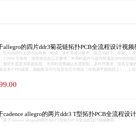
于allegro的四片ddr3菊花链拓扑PCB全流程设计视
：针对内存PCB设计的布局、布线、等长等设计要求，现总结如下：布局：1.考
m；2.DFM 可靠性：按照相关的工艺要求，布局时器件与器件间满足DFM的间
，相对长度是否容易实现：布局时需要确认长度限制，及时序要求，留有足够的
靠近各个PIN放置，储能电容均匀放置在芯片周边（在电源平面路径上）；上拉电阻
99.00
cadence allegro的两片ddr3 T型拓扑PCB全流程
基于cadence allegro的两片ddr3 T型拓扑PCB全流程设计视频教程