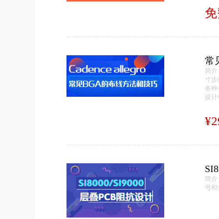
免
常
简介
寸步
各种
设计
¥2
SI
简介
号和