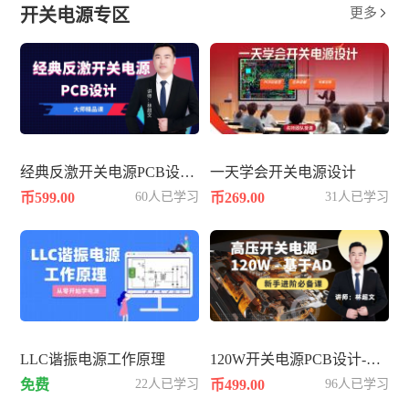
开关电源专区
更多

经典反激开关电源PCB设计-60W
一天学会开关电源设计
币599.00
60人已学习
币269.00
31人已学习
LLC谐振电源工作原理
120W开关电源PCB设计-基于AD
免费
22人已学习
币499.00
96人已学习