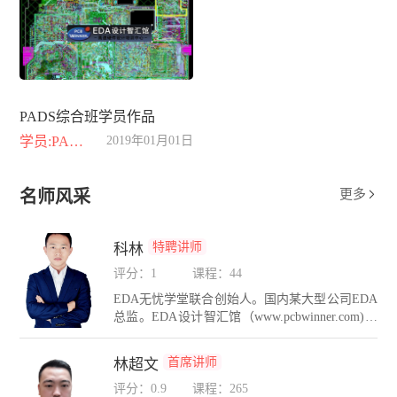
PADS综合班学员作品
学员:PADS综合班
2019年01月01日
名师风采
更多

特聘讲师
科林
评分：1
课程：44
EDA无忧学堂联合创始人。国内某大型公司EDA
总监。EDA设计智汇馆（www.pcbwinner.com)金
牌讲师。在PCB设计方面有着10年的设计经验，
在硬件互连设计和PCB仿真领域有着自己独到的
首席讲师
林超文
设计方法和理念。精通Cadence，PADS，AD，H
yperlynx，Sigrity等多种PCB设计与仿真工具。长
评分：0.9
课程：265