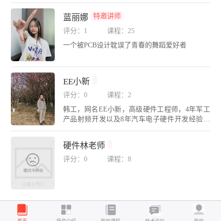
DA无忧学院金牌讲师，精通Cadence、Mentor、P
ADS、Altium Designer、SI9000、HyperLynx等多
特邀讲师
蓝丽娜
种EDA设计与仿真工具。为各大高校、电子科技
企业进行高速PCB实战设计培训，推动高速高密
评分：1
课程：25
度EDA设计行业技术发展。广东省CAD图形设计
一个被PCB设计耽误了青春的舞蹈爱好者
职业技能大赛（电子类）裁判；深圳信息职业技
术大学外聘教师；珠海技师学院、广东新安学院
等电子相关专业实训客座讲师；长期带领团队奋
战攻坚包括：航天军工、安防数码、通信设备、
EE小新
工控能源、汽车电子、医疗仪器、芯片等领域的
评分：0
课程：2
高难度设计与仿真项目。
韩工，网名EE小新，高级硬件工程师，4年军工
产品射频开发以及8年汽车电子硬件开发经验，
拥有多款百万级汽车量产产品开发经验，擅长硬
件电路设计、复杂故障定位、SIPI仿真、EMC设
硬件林老师
计等，专注于技术交流与经验分享。代表课程：
射频入门实战、27种常见元器件数据手册、电源
评分：0
课程：8
专题等。