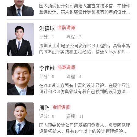
期带领团队长期奋战在PCB设计与仿真一线岗
国内顶尖设计公司创始人兼首席技术官，在硬件
位，涵盖的设计包括：计算机通信产品，多媒体
互连设计、芯片封装设计等领域有20年的设计管
产品，医疗仪器设备，交通运输设备，数码消费
理经验，精通Cadence、Mentor、PADS、AD、H
类产品等，有着丰富的设计与仿真经验。
yperLynx等多种PCB设计与仿真工具。现任多家
金牌讲师
洪镇球
上市公司/国内外大型集团合约EDA技术顾问。E
DA无忧学院首席讲师，为各大高校、电子科技
评分：1
课程：2
企业进行CAE/高速硬件设计培训。创办EDA无
深圳某上市电子公司资深PCB工程师，具备丰富
忧学院580eda.net和EDA无忧人才网580eda.com，
的PCB设计实践和工程经验，精通Allegro和PAD
为企业提供精准猎头和硬件研发人才委培服务。
S 、AD等EDA平台。多年从事车载导航、后视
深圳市高层次后备级科技人才；深圳市宝安区高
镜、车机、视频监控、网络安防、网络交换机、
层次技术人才；担任IPC中国PCB设计师理事会
特邀讲师
李佳键
家电等产品的设计工作。
会员，推动IPC互连设计技术与标准在中国的普
评分：0
课程：4
及；连续三届担任中国高科技产业化研究化智能
信息处理产业化分会理事；长期担任广东省工程
在PCB设计方面有丰富的设计经验，在硬件互连
图学学会技能鉴定专家；广东省CAD图形设计职
设计和PCB仿真领域有着自己独到的设计方法和
业技能大赛（电子类）裁判；珠海市集成电路产
理念。精通Cadence，PADS，AD，Hyperlynx，S
业培训基地指导专家；长期带领公司PCB设计团
igrity等多种PCB设计与仿真工具。带领广州分公
金牌讲师
周鹏
队攻关军工、航天、通信、工控、医疗、芯片等
司团队长期奋战在硬件设计与仿真一线岗位，涵
领域的高精尖设计与仿真项目
盖的设计包括：计算机通信产品，多媒体产品，
评分：0
课程：11
医疗仪器设备，交通运输设备，数码消费类产品
国内顶尖设计公司研发部门负责人，负责团队建
等，有着丰富的产品硬件设计与仿真经验。
设带领新人，具有10年以上的设计管理经验，E